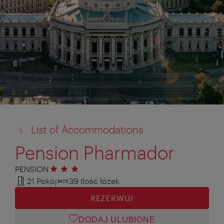
powrót
List of Accommodations
do:
Pension Pharmador
PENSION
3 gwiazdki
21 Pokój
39 Ilość łóżek
REZERWUJ
DODAJ ULUBIONE