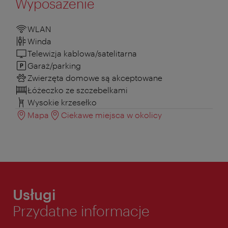
Wyposażenie
WLAN
Winda
Telewizja kablowa/satelitarna
Garaż/parking
Zwierzęta domowe są akceptowane
Łóżeczko ze szczebelkami
Wysokie krzesełko
Mapa
Ciekawe miejsca w okolicy
Usługi
Przydatne informacje