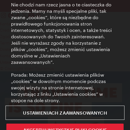
Nie chodzi nam rzecz jasna o te ciasteczka do
jedzenia. Mamy na myśli specjalne pliki, tak
zwane „cookies”, które są niezbędne do
prawidłowego funkcjonowania stron
Kontakt
internetowych, statystyk i ocen, a także treści
Credits
dostosowanych do Twoich zainteresowań.
Zgoda na przetwarzanie danych osobowych
Jeśli nie wyrażasz zgody na korzystanie z
Terms of Use
plików „cookies”, możesz zmienić ustawienia
Dostępność
domyślne w „Ustawieniach
Kontakt prasowy
zaawansowanych”.
Ustawienia cookies
© Copyright Wien Tourismus
Porada: Możesz zmienić ustawienia plików
„cookies” w dowolnym momencie podczas
swojej wizyty na stronie internetowej,
korzystając z linku „Ustawienia cookies” w
stopce na dole strony.
USTAWIENIACH ZAAWANSOWANYCH
AKCEPTUJ WSZYSTKIE PLIKI COOKIE