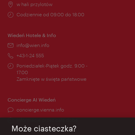
Miejsce:
w hali przylotów
Godziny
Codziennie od 09.00 do 18.00
otwarcia:
Wiedeń Hotele & Info
E-
info@wien.info
mail:
Telefon:
+43-1-24 555
Godziny
Poniedziałek-Piątek godz. 9.00 -
otwarcia:
17.00
Zamknięte w święta państwowe
Concierge AI Wiedeń
concierge.vienna.info
Informacje przez całą dobę
Może ciasteczka?