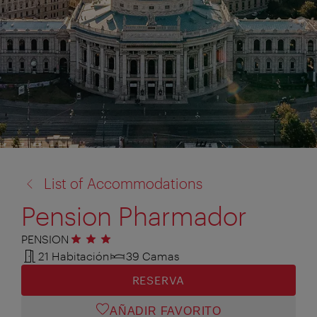
volver
List of Accommodations
a:
Pension Pharmador
PENSION
3 estrellas
21 Habitación
39 Camas
RESERVA
AÑADIR FAVORITO