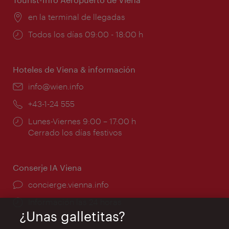
Lugar:
en la terminal de llegadas
Horarios
Todos los días 09:00 - 18:00 h
de
apertura:
Hoteles de Viena & información
e-
info@wien.info
mail:
Teléfono:
+43-1-24 555
Horarios
Lunes-Viernes 9:00 – 17:00 h
de
Cerrado los días festivos
apertura:
Conserje IA Viena
concierge.vienna.info
Información las 24 horas
¿Unas galletitas?