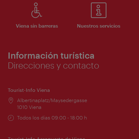
Viena sin barreras
Nuestros servicios
Información turística
Direcciones y contacto
Tourist-Info Viena
Lugar:
Albertinaplatz/Maysedergasse
1010 Viena
Horarios
Todos los días 09:00 - 18:00 h
de
apertura:
Tourist-Info Aeropuerto de Viena