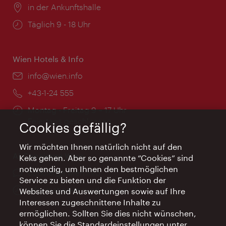
Ort:
in der Ankunftshalle
Öffnungszeiten:
Täglich 9 - 18 Uhr
Wien Hotels & Info
Email:
info@wien.info
Telefon:
+43-1-24 555
Öffnungszeiten:
Montag - Freitag 9 – 17 Uhr
Feiertags geschlossen
Cookies gefällig?
Wir möchten Ihnen natürlich nicht auf den
AI Concierge Wien
Keks gehen. Aber so genannte “Cookies” sind
notwendig, um Ihnen den bestmöglichen
Ort:
concierge.wien.info
Service zu bieten und die Funktion der
Öffnungszeiten:
Informationen rund um die Uhr
Websites und Auswertungen sowie auf Ihre
Interessen zugeschnittene Inhalte zu
ermöglichen. Sollten Sie dies nicht wünschen,
können Sie die Standardeinstellungen unter