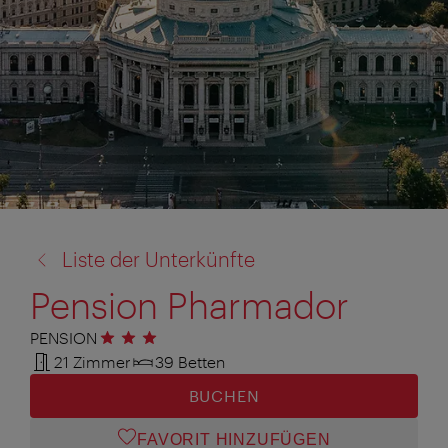
Zurück
Liste der Unterkünfte
zu:
Pension Pharmador
PENSION
3 Sterne
21 Zimmer
39 Betten
BUCHEN
FAVORIT HINZUFÜGEN