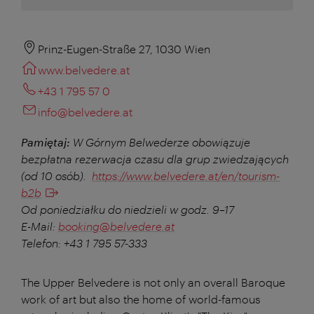
Prinz-Eugen-Straße 27, 1030 Wien
www.belvedere.at
+43 1 795 57 0
info@belvedere.at
Pamiętaj:
W Górnym Belwederze obowiązuje
bezpłatna rezerwacja czasu dla grup zwiedzających
(od 10 osób).
https://www.belvedere.at/en/tourism-
b2b
Od poniedziałku do niedzieli w godz. 9–17
E-Mail:
booking@belvedere.at
Telefon: +43 1 795 57-333
The Upper Belvedere is not only an overall Baroque
work of art but also the home of world-famous