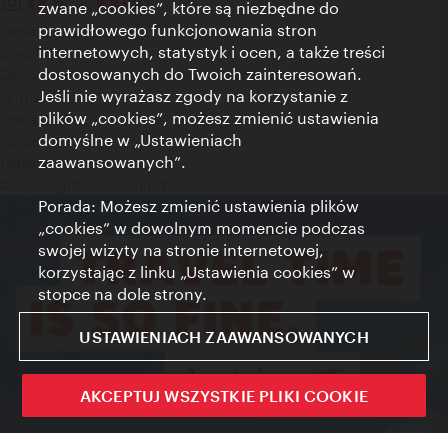
zwane „cookies”, które są niezbędne do
prawidłowego funkcjonowania stron
Kontakt
internetowych, statystyk i ocen, a także treści
Credits
dostosowanych do Twoich zainteresowań.
Zgoda na przetwarzanie danych osobowych
Jeśli nie wyrażasz zgody na korzystanie z
Terms of Use
plików „cookies”, możesz zmienić ustawienia
Dostępność
domyślne w „Ustawieniach
Kontakt prasowy
zaawansowanych”.
Ustawienia cookies
© Copyright Wien Tourismus
Porada: Możesz zmienić ustawienia plików
„cookies” w dowolnym momencie podczas
swojej wizyty na stronie internetowej,
korzystając z linku „Ustawienia cookies” w
stopce na dole strony.
USTAWIENIACH ZAAWANSOWANYCH
AKCEPTUJ WSZYSTKIE PLIKI COOKIE