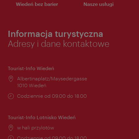
Wiedeń bez barier
Nasze usługi
Informacja turystyczna
Adresy i dane kontaktowe
Tourist-Info Wiedeń
Miejsce:
Albertinaplatz/Maysedergasse
1010 Wiedeń
Godziny
Codziennie od 09.00 do 18.00
otwarcia:
Tourist-Info Lotnisko Wiedeń
Miejsce:
w hali przylotów
Godziny
Codziennie od 09.00 do 18.00