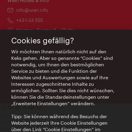
Wien Hotels & Info
Email:
info@wien.info
Telefon:
+43-1-24 555
Öffnungszeiten:
Montag - Freitag 9 – 17 Uhr
Feiertags geschlossen
Cookies gefällig?
Wir möchten Ihnen natürlich nicht auf den
AI Concierge Wien
Keks gehen. Aber so genannte “Cookies” sind
notwendig, um Ihnen den bestmöglichen
Ort:
concierge.wien.info
Service zu bieten und die Funktion der
Öffnungszeiten:
Informationen rund um die Uhr
Websites und Auswertungen sowie auf Ihre
Interessen zugeschnittene Inhalte zu
ermöglichen. Sollten Sie dies nicht wünschen,
können Sie die Standardeinstellungen unter
„Erweiterte Einstellungen“ verändern.
Kontakt
Tipp: Sie können während des Besuchs der
Impressum
Website jederzeit Ihre Cookie Einstellungen
Datenschutz
über den Link “Cookie Einstellungen” im