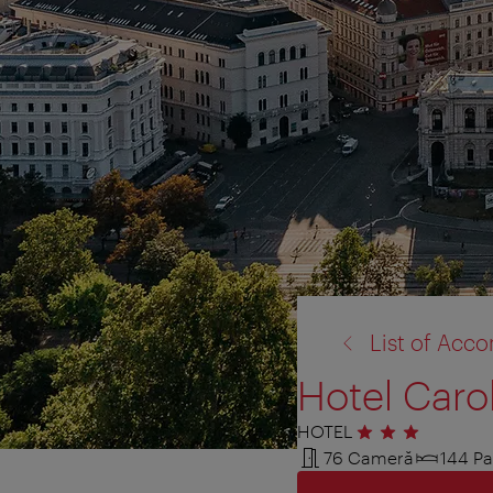
înapoi
List of Ac
la:
Hotel Caro
HOTEL
3 stele
76 Cameră
144 Pa