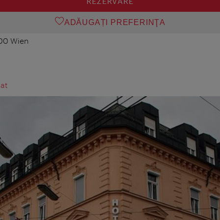
REZERVARE
ADĂUGAȚI PREFERINŢA
100 Wien
at