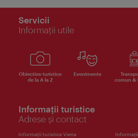
Servicii
Informaţii utile
Obiective turistice
Evenimente
Transpo
de la A la Z
comun & b
Informații turistice
Adrese și contact
Informaţii turistice Viena
Informaţii