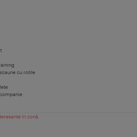
t
raining
scaune cu rotile
lete
 companie
teresante în zonă