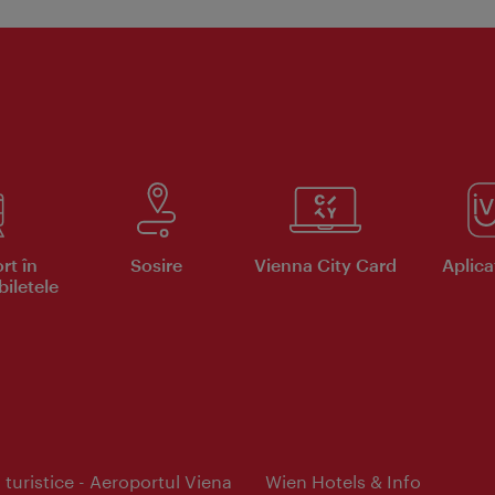
rt în
Sosire
Vienna City Card
Aplicaţ
iletele
 turistice - Aeroportul Viena
Wien Hotels & Info