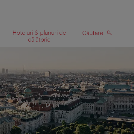
Hoteluri & planuri de
Căutare
călătorie
CĂUTARE
 hartă