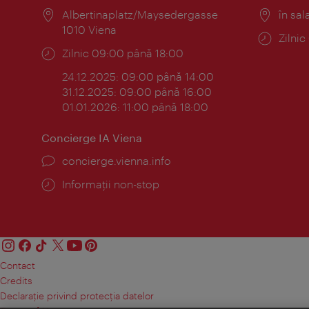
Locul:
Albertinaplatz/Maysedergasse
Locul
în sal
1010 Viena
Progr
Zilni
Program:
Zilnic 09:00 până 18:00
24.12.2025: 09:00 până 14:00
31.12.2025: 09:00 până 16:00
01.01.2026: 11:00 până 18:00
Concierge IA Viena
concierge.vienna.info
Informații non-stop
Contact
Credits
Declaraţie privind protecţia datelor