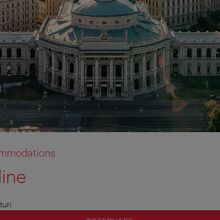
commodations
line
turi