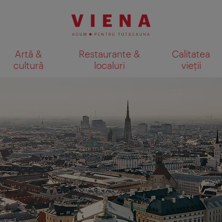
Artă &
Restaurante &
Calitatea
cultură
localuri
vieții
Afişare rezultate căutare pe