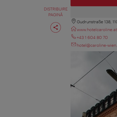
DISTRIBUIRE
PAGINĂ
Gudrunstraße 138, 1
Distribuiţi
pagina
www.hotelcaroline.at
+43 1 604 80 70
hotel@caroline-wien.