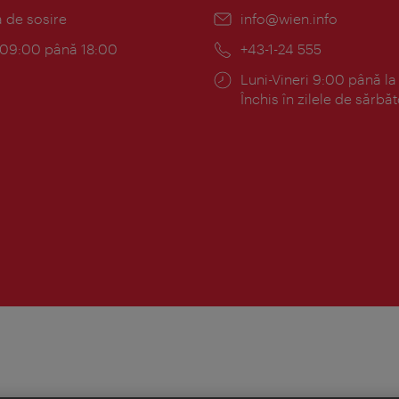
:
a de sosire
E-
info@wien.info
mail:
am:
c 09:00 până 18:00
Telefon:
+43-1-24 555
Program:
Luni-Vineri 9:00 până la
Închis în zilele de sărbăt