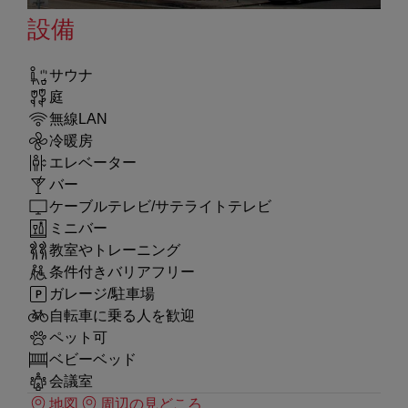
設備
サウナ
庭
無線LAN
冷暖房
エレベーター
バー
ケーブルテレビ/サテライトテレビ
ミニバー
教室やトレーニング
条件付きバリアフリー
ガレージ/駐車場
自転車に乗る人を歓迎
ペット可
ベビーベッド
会議室
地図
周辺の見どころ