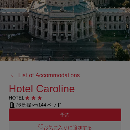
戻
List of Accommodations
る:
Hotel Caroline
HOTEL
星3つ
76 部屋
144 ベッド
予約
お気に入りに追加する