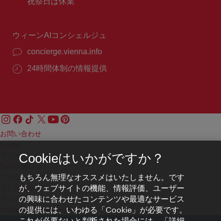
業
祝祭日は休業
号：
時
間：
ウィーンAIコンシェルジュ
concierge.vienna.info
24時間体制の情報提供
お問い合わせ
Credits
プライバシーポリシー
Cookieはいかがですか？
Terms of Use
もちろん無理なオススメはいたしません。です
アクセシビリティ
が、ウェブサイトの機能、情報評価、ユーザー
プレス連絡先
の興味に合わせたコンテンツや最適なサービス
クッキーの設定
の提供には、いわゆる「Cookie」が必要です。
© Copyright WienTourismus
これが必要ないと判断された場合には、「詳細