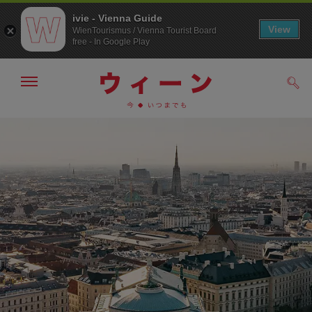
ivie - Vienna Guide
View
WienTourismus / Vienna Tourist Board
free - In Google Play
メ
検
ニ
索
ュ
/>
メ
こ
す
ー
る
ニ
の
の
ュ
ペ
表
ー
ー
示・
非
へ
ジ
表
の
示
ト
ッ
プ
へ