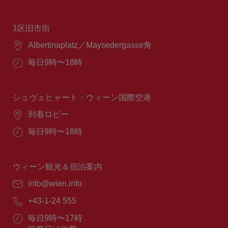
1区旧市街
場
Albertinaplatz／Maysedergasse角
所：
営
毎日9時〜18時
業
時
間：
シュヴェヒャート・ウィーン国際空港
場
到着ロビー
所：
営
毎日9時〜18時
業
時
間：
ウィーン観光＆宿泊案内
E
info@wien.info
メ
電
+43-1-24 555
ー
話
ル：
営
毎日9時〜17時
番