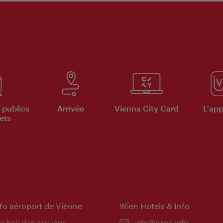
 publics
Arrivée
Vienna City Card
L'appl
ets
nfo aéroport de Vienne
Wien Hotels & Info
e hall des arrivées
E-
info@wien.info