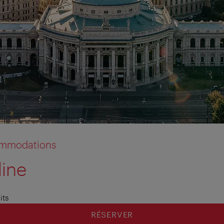
commodations
line
its
RÉSERVER