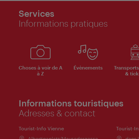
Services
Informations pratiques
Choses à voir de A
Évènements
Transports
à Z
& tick
Informations touristiques
Adresses & contact
Tourist-Info Vienne
Tourist-I
Lieu:
Albertinaplatz/Maysedergasse
Lieu:
dans l