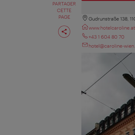
PARTAGER
CETTE
PAGE
Gudrunstraße 138, 1
Partager
www.hotelcaroline.at
cette
page
+43 1 604 80 70
hotel@caroline-wien.