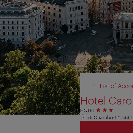
retour
List of Ac
à:
Hotel Caro
HOTEL
3 étoiles
76 Chambre
144 L