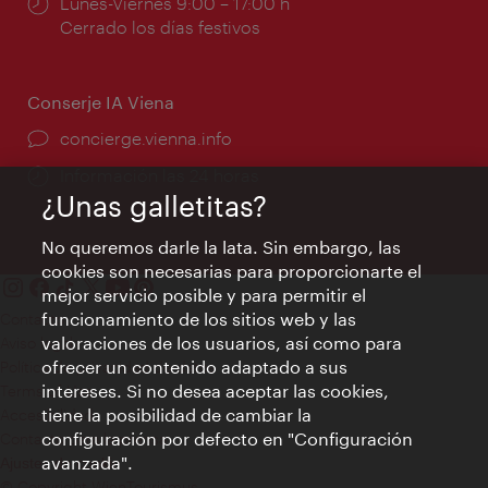
Horarios
Lunes-Viernes 9:00 – 17:00 h
de
Cerrado los días festivos
apertura:
Conserje IA Viena
concierge.vienna.info
Información las 24 horas
¿Unas galletitas?
No queremos darle la lata. Sin embargo, las
cookies son necesarias para proporcionarte el
mejor servicio posible y para permitir el
funcionamiento de los sitios web y las
Contacto
valoraciones de los usuarios, así como para
Aviso legal
ofrecer un contenido adaptado a sus
Política de privacidad de datos
intereses. Si no desea aceptar las cookies,
Terms of Use
tiene la posibilidad de cambiar la
Accesibilidad
configuración por defecto en "Configuración
Contacto para la prensa
avanzada".
Ajustes de cookie
© Copyright WienTourismus