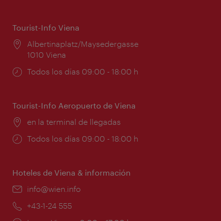
Tourist-Info Viena
Lugar:
Albertinaplatz/Maysedergasse
1010 Viena
Horarios
Todos los días 09:00 - 18:00 h
de
apertura:
Tourist-Info Aeropuerto de Viena
Lugar:
en la terminal de llegadas
Horarios
Todos los días 09:00 - 18:00 h
de
apertura:
Hoteles de Viena & información
e-
info@wien.info
mail:
Teléfono:
+43-1-24 555