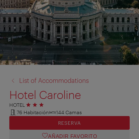
volver
List of Accommodations
a:
Hotel Caroline
HOTEL
3 estrellas
76 Habitación
144 Camas
RESERVA
AÑADIR FAVORITO