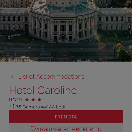
torna
List of Accommodations
a:
Hotel Caroline
HOTEL
3 stelle
76 Camera
144 Letti
PRENOTA
AGGIUNGERE PREFERITO