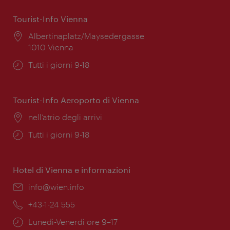
Tourist-Info Vienna
Posizione:
Albertinaplatz/Maysedergasse
1010 Vienna
Orari
Tutti i giorni 9-18
di
apertura:
Tourist-Info Aeroporto di Vienna
Posizione:
nell’atrio degli arrivi
Orari
Tutti i giorni 9-18
di
apertura:
Hotel di Vienna e informazioni
Email:
info@wien.info
Telefono:
+43-1-24 555
Orari
Lunedì-Venerdì ore 9–17