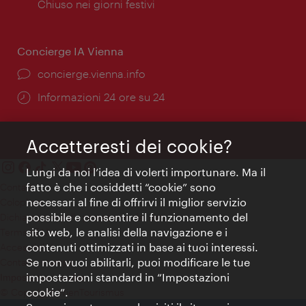
di
Chiuso nei giorni festivi
apertura:
Concierge IA Vienna
Ort:
concierge.vienna.info
Öffnungszeiten:
Informazioni 24 ore su 24
Accetteresti dei cookie?
Lungi da noi l’idea di volerti importunare. Ma il
fatto è che i cosiddetti “cookie” sono
Contatti
necessari al fine di offrirvi il miglior servizio
Colophon
possibile e consentire il funzionamento del
Dichiarazione sulla protezione dei dati
sito web, le analisi della navigazione e i
Terms of Use
contenuti ottimizzati in base ai tuoi interessi.
Accessibilità
Se non vuoi abilitarli, puoi modificare le tue
Contatto stampa
impostazioni standard in “Impostazioni
Impostazioni cookie
cookie”.
© Copyright WienTourismus