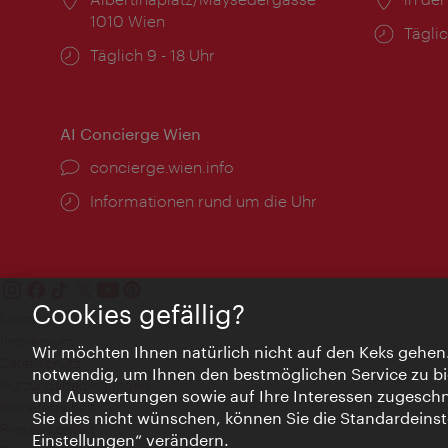
1010 Wien
Öffnu
Täglic
Öffnungszeiten:
Täglich 9 - 18 Uhr
AI Concierge Wien
Ort:
concierge.wien.info
Öffnungszeiten:
Informationen rund um die Uhr
Cookies gefällig?
Kontakt
Impressum
Wir möchten Ihnen natürlich nicht auf den Keks gehen
Datenschutz
notwendig, um Ihnen den bestmöglichen Service zu bi
Nutzungsbedingungen
und Auswertungen sowie auf Ihre Interessen zugeschni
Barrierefreiheit
Sie dies nicht wünschen, können Sie die Standardeinst
Presse-Kontakt
Einstellungen“ verändern.