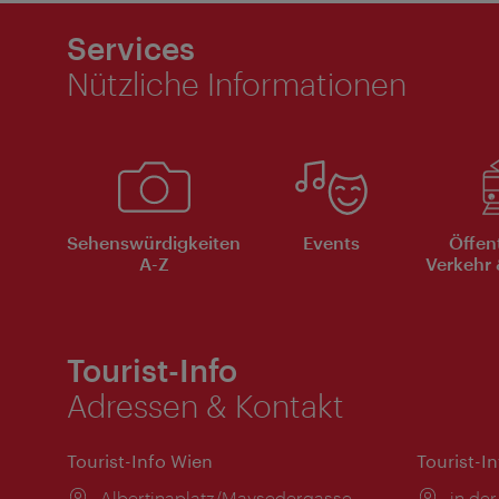
Services
Nützliche Informationen
Sehenswürdigkeiten
Events
Öffen
A-Z
Verkehr 
Tourist-Info
Adressen & Kontakt
Tourist-Info Wien
Tourist-I
Ort:
Albertinaplatz/Maysedergasse
Ort:
in der