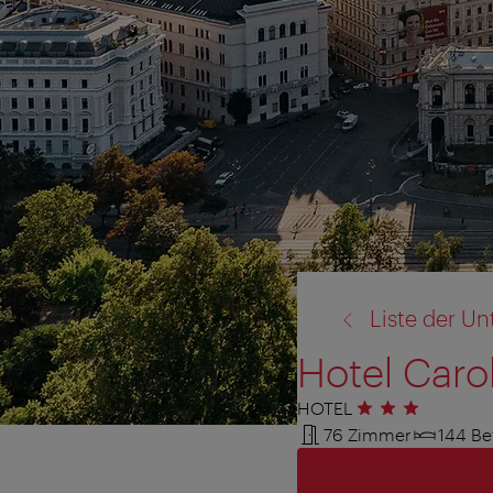
Zurück
Liste der Un
zu:
Hotel Caro
HOTEL
3 Sterne
76 Zimmer
144 Be