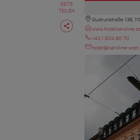
SEITE
TEILEN
Gudrunstraße 138, 1
Seite
teilen
www.hotelcaroline.at
+43 1 604 80 70
hotel@caroline-wien.