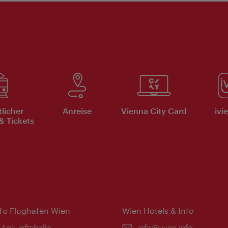
tlicher
Anreise
Vienna City Card
ivi
& Tickets
nfo Flughafen Wien
Wien Hotels & Info
 Ankunftshalle
Email:
info@wien.info