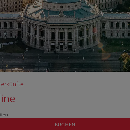
terkünfte
line
tten
BUCHEN