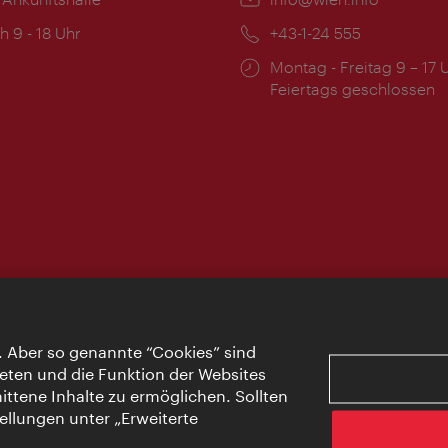
ngszeiten:
h 9 - 18 Uhr
Telefon:
+43-1-24 555
Öffnungszeiten:
Montag - Freitag 9 – 17 
Feiertags geschlossen
. Aber so genannte “Cookies” sind
eten und die Funktion der Websites
ttene Inhalte zu ermöglichen. Sollten
ellungen unter „Erweiterte