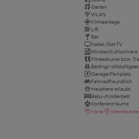
Garten
WLAN
Klimaanlage
Lift
Bar
Kabel-/Sat-TV
Minibar/Kühlschrank
Fitnesskurse bzw. T
Bedingt rollstuhlgee
Garage/Parkplatz
Fahrradfreundlich
Haustiere erlaubt
Baby-/Kinderbett
Konferenzräume
Karte
Interessant