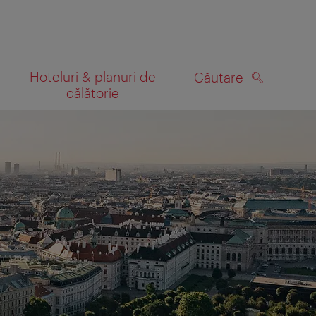
Hoteluri & planuri de
Căutare
călătorie
CĂUTARE
 hartă