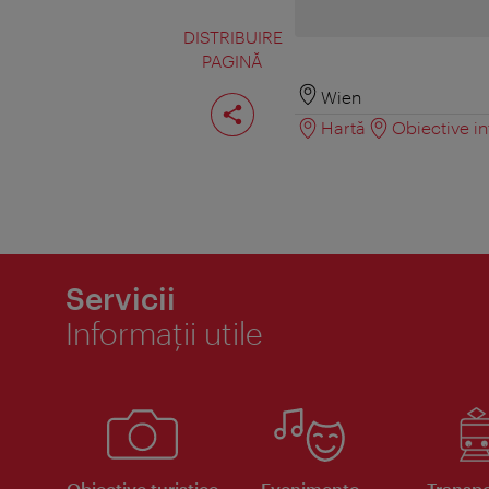
DISTRIBUIRE
PAGINĂ
Distribuiţi
Wien
pagina
Hartă
Obiective in
Servicii
Informaţii utile
Obiective turistice
Evenimente
Transpo