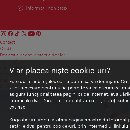
Informații non-stop
Contact
Credits
Declaraţie privind protecţia datelor
Terms of Use
Accesibilitate
V-ar plăcea nişte cookie-uri?
Contact presa
Setări module cookie
Este de la sine înţeles că nu dorim să vă deranjăm. Cu 
© Copyright Wien Tourismus
sunt necesare pentru a ne permite să vă oferim cel mai 
asigura funcţionalitatea paginilor de Internet, evaluăril
interesele dvs. Dacă nu doriţi utilizarea lor, puteţi schi
extinse“.
Sugestie: în timpul vizitării paginii noastre de Interne
setările dvs. pentru cookie-uri, prin intermediul linkulu