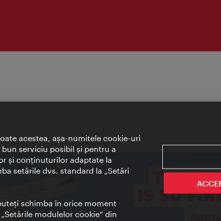
toate acestea, aşa-numitele cookie-uri
bun serviciu posibil şi pentru a
or şi conţinuturilor adaptate la
mba setările dvs. standard la „Setări
ACCE
t puteţi schimba în orice moment
i „Setările modulelor cookie“ din