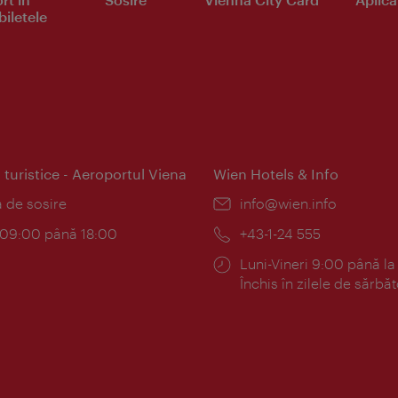
iletele
 turistice - Aeroportul Viena
Wien Hotels & Info
:
a de sosire
E-
info@wien.info
mail:
am:
c 09:00 până 18:00
Telefon:
+43-1-24 555
Program:
Luni-Vineri 9:00 până la
Închis în zilele de sărbăt