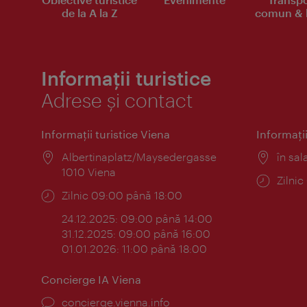
de la A la Z
comun & b
Informații turistice
Adrese și contact
Informaţii turistice Viena
Informaţii
Locul:
Albertinaplatz/Maysedergasse
Locul
în sal
1010 Viena
Progr
Zilni
Program:
Zilnic 09:00 până 18:00
24.12.2025: 09:00 până 14:00
31.12.2025: 09:00 până 16:00
01.01.2026: 11:00 până 18:00
Concierge IA Viena
concierge.vienna.info