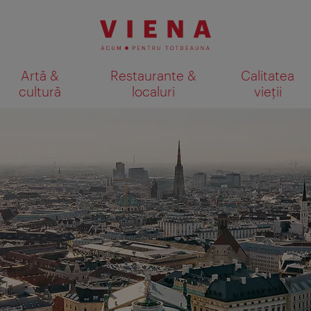
Artă &
Restaurante &
Calitatea
cultură
localuri
vieții
Afişare rezultate căutare pe