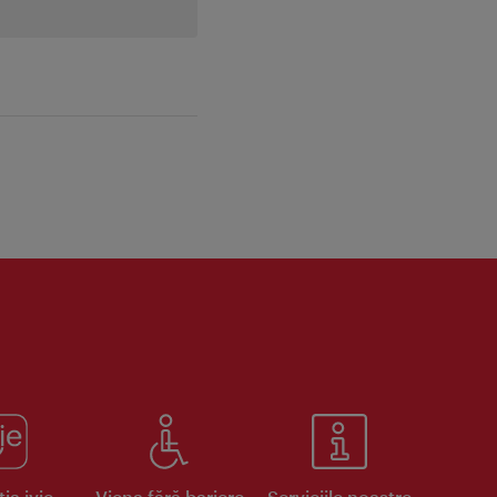
ia ivie
Viena fără bariere
Serviciile noastre