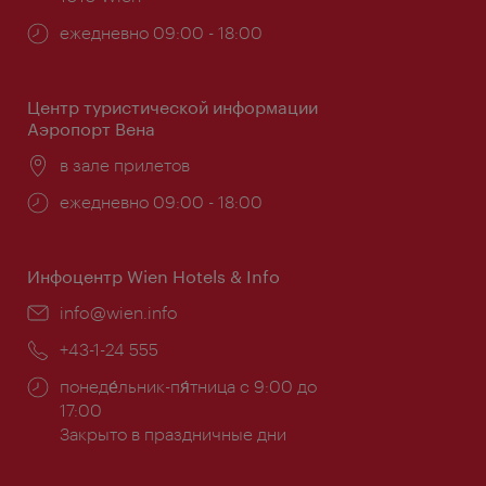
Часы
ежедневно 09:00 - 18:00
работы:
Центр туристической информации
Аэропорт Вена
Расположение:
в зале прилетов
Часы
ежедневно 09:00 - 18:00
работы:
Инфоцентр Wien Hotels & Info
Эл.
info@wien.info
почта:
Телефон:
+43-1-24 555
Часы
понеде́льник-пя́тница с 9:00 до
работы:
17:00
Закрыто в праздничные дни