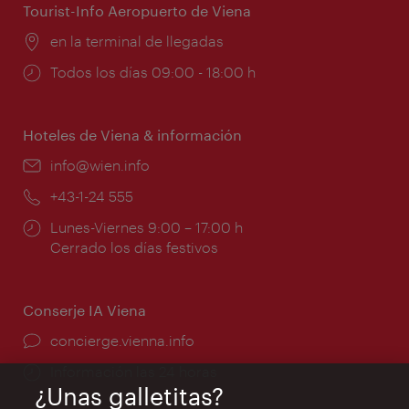
Tourist-Info Aeropuerto de Viena
Lugar:
en la terminal de llegadas
Horarios
Todos los días 09:00 - 18:00 h
de
apertura:
Hoteles de Viena & información
e-
info@wien.info
mail:
Teléfono:
+43-1-24 555
Horarios
Lunes-Viernes 9:00 – 17:00 h
de
Cerrado los días festivos
apertura:
Conserje IA Viena
concierge.vienna.info
Información las 24 horas
¿Unas galletitas?