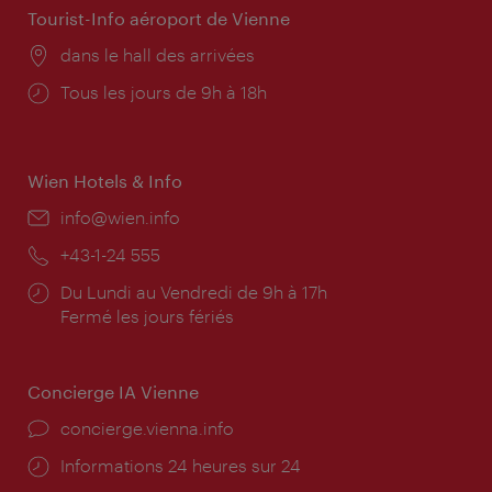
Tourist-Info aéroport de Vienne
Lieu:
dans le hall des arrivées
Horaires
Tous les jours de 9h à 18h
d'ouverture:
Wien Hotels & Info
E-
info@wien.info
mail:
Téléphone:
+43-1-24 555
Horaires
Du Lundi au Vendredi de 9h à 17h
d'ouverture:
Fermé les jours fériés
Concierge IA Vienne
Ort:
concierge.vienna.info
Öffnungszeiten:
Informations 24 heures sur 24