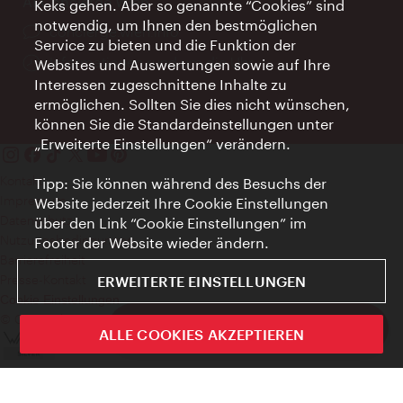
AI Concierge Wien
Keks gehen. Aber so genannte “Cookies” sind
notwendig, um Ihnen den bestmöglichen
Ort:
concierge.wien.info
Service zu bieten und die Funktion der
Öffnungszeiten:
Informationen rund um die Uhr
Websites und Auswertungen sowie auf Ihre
Interessen zugeschnittene Inhalte zu
ermöglichen. Sollten Sie dies nicht wünschen,
können Sie die Standardeinstellungen unter
„Erweiterte Einstellungen“ verändern.
Kontakt
Tipp: Sie können während des Besuchs der
Impressum
Website jederzeit Ihre Cookie Einstellungen
Datenschutz
über den Link “Cookie Einstellungen” im
Nutzungsbedingungen
Footer der Website wieder ändern.
Barrierefreiheit
Presse-Kontakt
ERWEITERTE EINSTELLUNGEN
Cookie Einstellungen
© Copyright WienTourismus
ivie - Die offizielle City Guide App
ALLE COOKIES AKZEPTIEREN
Schlie