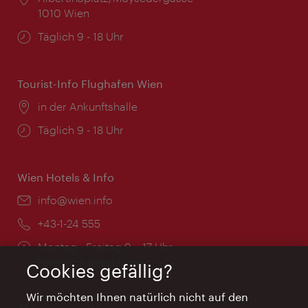
1010 Wien
Öffnungszeiten:
Täglich 9 - 18 Uhr
Tourist-Info Flughafen Wien
Ort:
in der Ankunftshalle
Öffnungszeiten:
Täglich 9 - 18 Uhr
Wien Hotels & Info
Email:
info@wien.info
Telefon:
+43-1-24 555
Öffnungszeiten:
Montag - Freitag 9 – 17 Uhr
Feiertags geschlossen
Cookies gefällig?
Wir möchten Ihnen natürlich nicht auf den