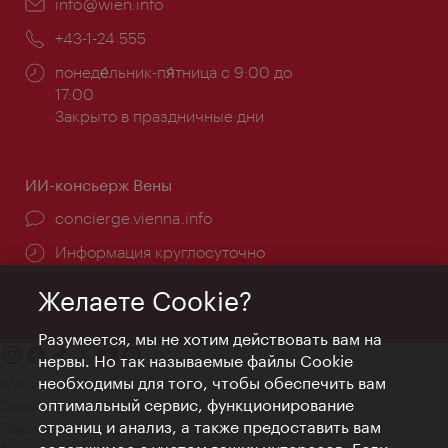
Эл.
info@wien.info
почта:
Телефон:
+43-1-24 555
Часы
понеде́льник-пя́тница с 9:00 до
работы:
17:00
Закрыто в праздничные дни
ИИ-консьерж Вены
concierge.vienna.info
Информация круглосуточно
Желаете Cookie?
Разумеется, мы не хотим действовать вам на
нервы. Но так называемые файлы Cookie
необходимы для того, чтобы обеспечить вам
Контакт
оптимальный сервис, функционирование
Credits
страниц и анализ, а также предоставить вам
Положение о конфиденциальности