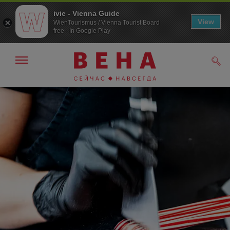
ivie - Vienna Guide
View
WienTourismus / Vienna Tourist Board
free - In Google Play
Показать/
Поис
скрыть
панель
навигации
К
К
навигации
содержанию