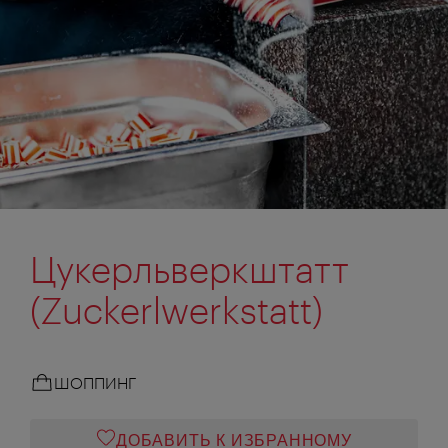
Цукерльверкштатт
(Zuckerlwerkstatt)
ШОППИНГ
ДОБАВИТЬ К ИЗБРАННОМУ