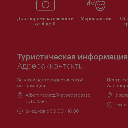
Достопримечательности
Мероприятия
Об
от А до Я
т
Туристическая информация
Адресаиконтакты
Венский центр туристической
Центр ту
информации
Аэропорт
Расположение:
Albertinaplatz/Maysedergasse
Распо
в зал
1010 Wien
Часы
ежедн
Часы
ежедневно 09:00 - 18:00
работ
работы: