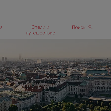
ля
Отели и
Поиск
путешествие
ПОИСК
а карте