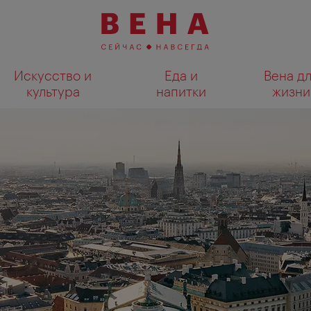
Искусство и
Еда и
Вена д
культура
напитки
жизни
Показать результаты поиска н