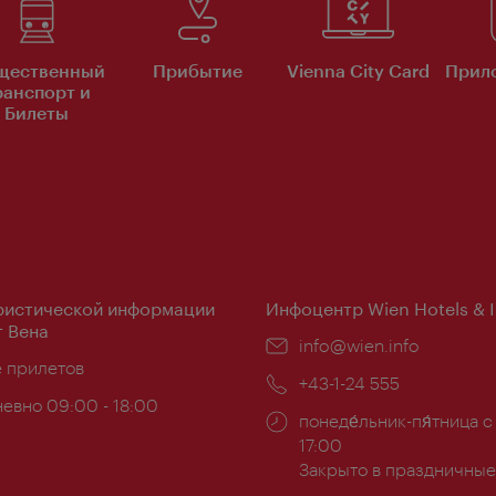
щественный
Прибытие
Vienna City Card
Прило
ранспорт и
Билеты
ристической информации
Инфоцентр Wien Hotels & 
 Вена
Эл.
info@wien.info
ложение:
е прилетов
почта:
Телефон:
+43-1-24 555
евно 09:00 - 18:00
Часы
понеде́льник-пя́тница с
ы:
работы:
17:00
Закрыто в праздничные