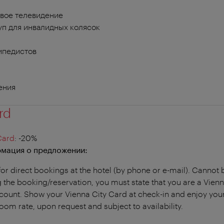
вое телевидение
п для инвалидных колясок
ипедистов
ения
rd
Card
: -20%
мация о предложении:
for direct bookings at the hotel (by phone or e-mail). Canno
the booking/reservation, you must state that you are a Vien
scount. Show your Vienna City Card at check-in and enjoy your
room rate, upon request and subject to availability.