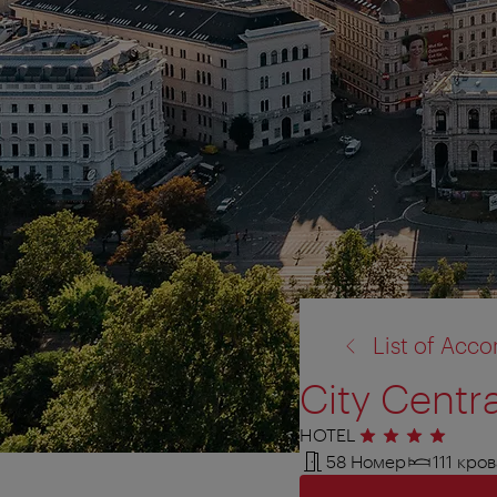
назад
List of Ac
к:
City Centra
HOTEL
4 звезды
58 Номер
111 кро