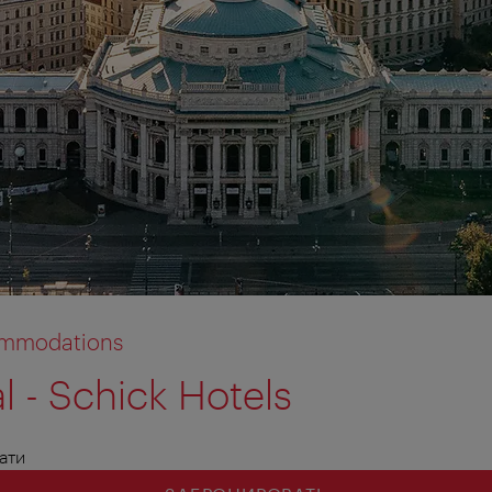
commodations
l - Schick Hotels
вати