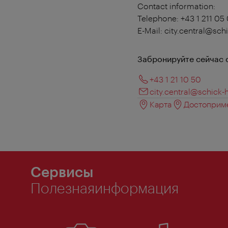
Contact information:
Telephone: +43 1 211 05
E-Mail: city.central@sc
Забронируйте сейчас 
+43 1 21 10 50
city.central@schick-
Карта
Достоприме
Сервисы
Полезнаяинформация