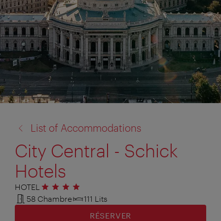
retour
List of Accommodations
à:
City Central - Schick
Hotels
HOTEL
4 étoiles
58 Chambre
111 Lits
RÉSERVER