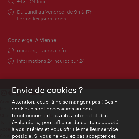
Téléphone:
+43-1-24 555
Horaires
Du Lundi au Vendredi de 9h à 17h
d'ouverture:
Fermé les jours fériés
Concierge IA Vienne
Ort:
concierge.vienna.info
Öffnungszeiten:
Informations 24 heures sur 24
Envie de cookies ?
Attention, ceux-là ne se mangent pas ! Ces «
Contact
cookies » sont nécessaires au bon
Mentions obligatoires
fonctionnement des sites Internet et des
Charte sur le respect de la vie privée
évaluations, pour afficher du contenu adapté
Terms of Use
à vos intérêts et vous offrir le meilleur service
Accessibilité
possible. Si vous ne voulez pas accepter ces
Contact presse