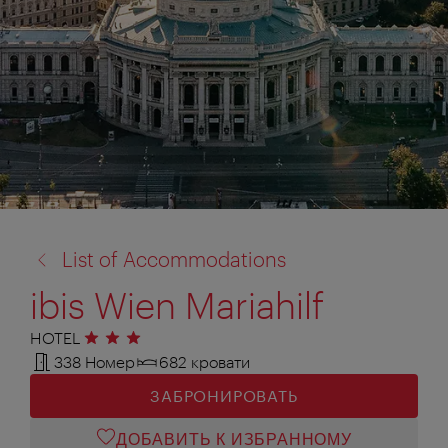
назад
List of Accommodations
к:
ibis Wien Mariahilf
HOTEL
3 звезды
338 Номер
682 кровати
ЗАБРОНИРОВАТЬ
ДОБАВИТЬ К ИЗБРАННОМУ