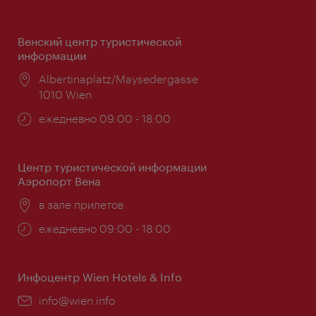
Венский центр туристической
информации
Расположение:
Albertinaplatz/Maysedergasse
1010 Wien
Часы
ежедневно 09:00 - 18:00
работы:
Центр туристической информации
Аэропорт Вена
Расположение:
в зале прилетов
Часы
ежедневно 09:00 - 18:00
работы:
Инфоцентр Wien Hotels & Info
Эл.
info@wien.info
почта: