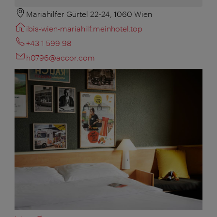
Mariahilfer Gürtel 22-24, 1060 Wien
ibis-wien-mariahilf.meinhotel.top
+43 1 599 98
h0796@accor.com