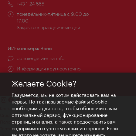
Телефон:
+43-1-24 555
Часы
понеде́льник-пя́тница с 9:00 до
работы:
17:00
Закрыто в праздничные дни
ИИ-консьерж Вены
concierge.vienna.info
Информация круглосуточно
Желаете Cookie?
Разумеется, мы не хотим действовать вам на
нервы. Но так называемые файлы Cookie
необходимы для того, чтобы обеспечить вам
Контакт
оптимальный сервис, функционирование
Credits
страниц и анализ, а также предоставить вам
Положение о конфиденциальности
содержимое с учетом ваших интересов. Если
Terms of Use
вы этого не хотите, вы можете изменить
Доступность