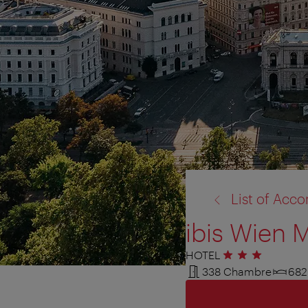
retour
List of Ac
à:
ibis Wien M
HOTEL
3 étoiles
338 Chambre
682 