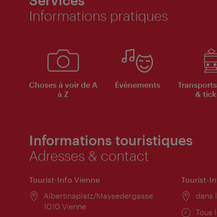
Informations pratiques
Choses à voir de A
Évènements
Transports
à Z
& tick
Informations touristiques
Adresses & contact
Tourist-Info Vienne
Tourist-I
Lieu:
Albertinaplatz/Maysedergasse
Lieu:
dans l
1010 Vienne
Horai
Tous l