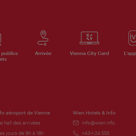
 publics
Arrivée
Vienna City Card
L'appl
ets
nfo aéroport de Vienne
Wien Hotels & Info
e hall des arrivées
E-
info@wien.info
mail:
res
es jours de 9h à 18h
Téléphone:
+43-1-24 555