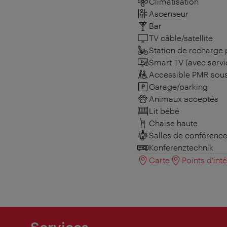
Climatisation
Ascenseur
Bar
TV câble/satellite
Station de recharge 
Smart TV (avec servi
Accessible PMR sous
Garage/parking
Animaux acceptés
Lit bébé
Chaise haute
Salles de conférenc
Konferenztechnik
Carte
Points d'int
Services