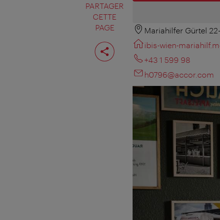
PARTAGER
CETTE
PAGE
Mariahilfer Gürtel 2
Partager
ibis-wien-mariahilf.m
cette
page
+43 1 599 98
h0796@accor.com