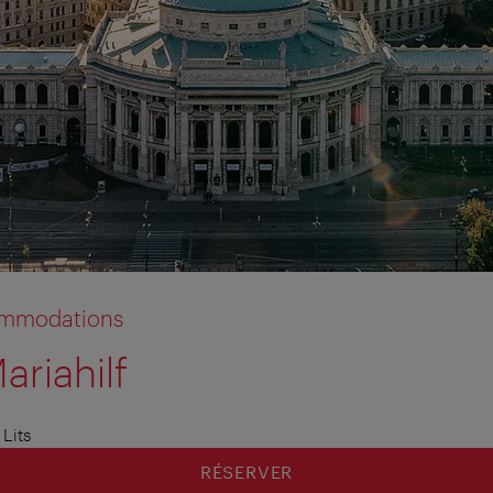
commodations
ariahilf
Lits
RÉSERVER