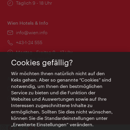
Öffnungszeiten:
Täglich 9 - 18 Uhr
Wien Hotels & Info
Email:
info@wien.info
Telefon:
+43-1-24 555
Öffnungszeiten:
Montag - Freitag 9 – 17 Uhr
Feiertags geschlossen
Cookies gefällig?
Wir möchten Ihnen natürlich nicht auf den
AI Concierge Wien
Keks gehen. Aber so genannte “Cookies” sind
notwendig, um Ihnen den bestmöglichen
Ort:
concierge.wien.info
Service zu bieten und die Funktion der
Öffnungszeiten:
Informationen rund um die Uhr
Websites und Auswertungen sowie auf Ihre
Interessen zugeschnittene Inhalte zu
ermöglichen. Sollten Sie dies nicht wünschen,
können Sie die Standardeinstellungen unter
„Erweiterte Einstellungen“ verändern.