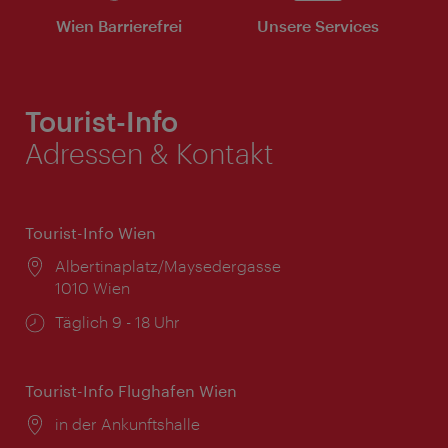
Wien Barrierefrei
Unsere Services
Tourist-Info
Adressen & Kontakt
Tourist-Info Wien
Ort:
Albertinaplatz/Maysedergasse
1010 Wien
Öffnungszeiten:
Täglich 9 - 18 Uhr
Tourist-Info Flughafen Wien
Ort:
in der Ankunftshalle