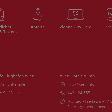
tlicher
Anreise
Vienna City Card
ivi
& Tickets
nfo Flughafen Wien
Wien Hotels & Info
 Ankunftshalle
Email:
info@wien.info
ngszeiten:
h 9 - 18 Uhr
Telefon:
+43-1-24 555
Öffnungszeiten:
Montag - Freitag 9 – 17 
Feiertags geschlossen