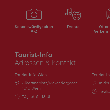
Sehenswürdigkeiten
Events
Öffen
A-Z
Verkehr 
Tourist-Info
Adressen & Kontakt
Tourist-Info Wien
Tourist-I
Ort:
Albertinaplatz/Maysedergasse
Ort:
in der
1010 Wien
Öffnu
Täglic
Öffnungszeiten:
Täglich 9 - 18 Uhr