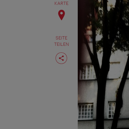
KARTE
SEITE
TEILEN
Seite
teilen