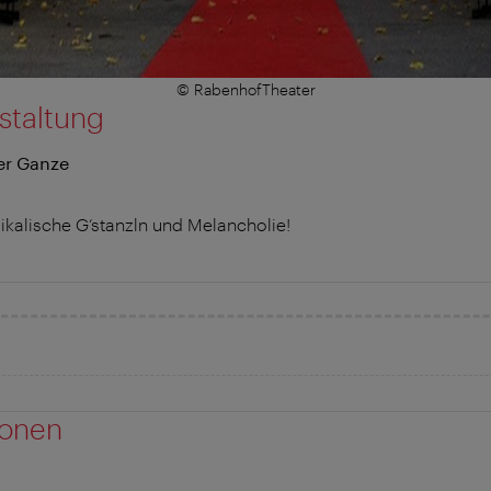
© RabenhofTheater
staltung
er Ganze
ikalische G‘stanzln und Melancholie!
ionen