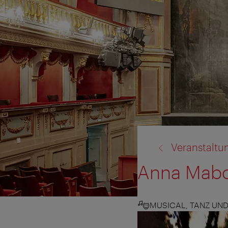
Zurück
Veranstaltu
zu:
Anna Mab
MUSICAL, TANZ UN