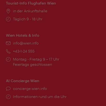
Tourist-Info Flughafen Wien
Ort:
in der Ankunftshalle
Öffnungszeiten:
Täglich 9 - 18 Uhr
Wien Hotels & Info
Email:
info@wien.info
Telefon:
+43-1-24 555
Öffnungszeiten:
Montag - Freitag 9 – 17 Uhr
Feiertags geschlossen
AI Concierge Wien
Ort:
concierge.wien.info
Öffnungszeiten:
Informationen rund um die Uhr