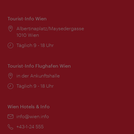
Tourist-Info Wien
Ort:
Albertinaplatz/Maysedergasse
1010 Wien
Öffnungszeiten:
Täglich 9 - 18 Uhr
Tourist-Info Flughafen Wien
Ort:
in der Ankunftshalle
Öffnungszeiten:
Täglich 9 - 18 Uhr
Wien Hotels & Info
Email:
info@wien.info
Telefon:
+43-1-24 555