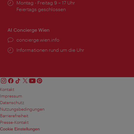
Öffnungszeiten:
Montag - Freitag 9 – 17 Uhr
Feiertags geschlossen
AI Concierge Wien
Ort:
concierge.wien.info
Öffnungszeiten:
Informationen rund um die Uhr
Kontakt
Impressum
Datenschutz
Nutzungsbedingungen
Barrierefreiheit
Presse-Kontakt
Cookie Einstellungen