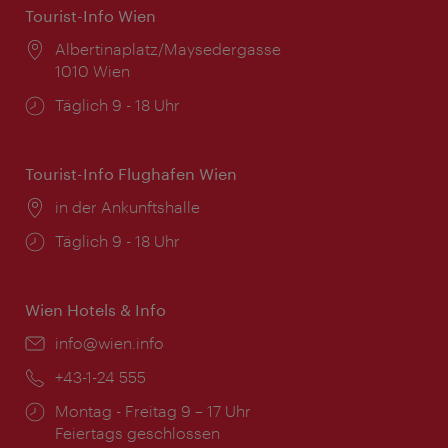
Tourist-Info Wien
Ort:
Albertinaplatz/Maysedergasse
1010 Wien
Öffnungszeiten:
Täglich 9 - 18 Uhr
Tourist-Info Flughafen Wien
Ort:
in der Ankunftshalle
Öffnungszeiten:
Täglich 9 - 18 Uhr
Wien Hotels & Info
Email:
info@wien.info
Telefon:
+43-1-24 555
Öffnungszeiten:
Montag - Freitag 9 – 17 Uhr
Feiertags geschlossen