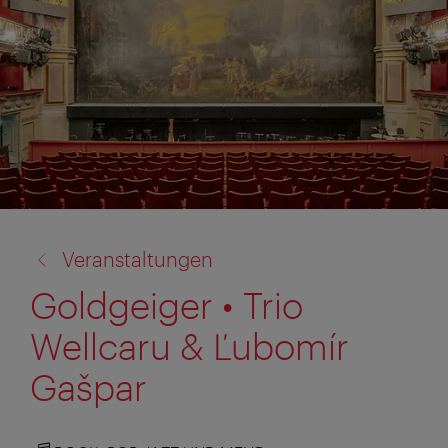
Zurück
Veranstaltungen
zu:
Goldgeiger • Trio
Wellcaru & Ľubomír
Gašpar