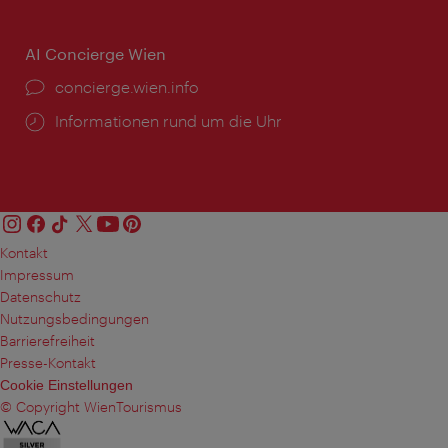
AI Concierge Wien
Ort:
concierge.wien.info
Öffnungszeiten:
Informationen rund um die Uhr
Kontakt
Impressum
Datenschutz
Nutzungsbedingungen
Barrierefreiheit
Presse-Kontakt
Cookie Einstellungen
© Copyright WienTourismus