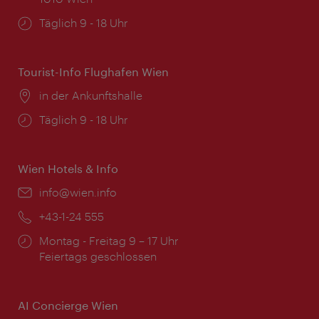
Öffnungszeiten:
Täglich 9 - 18 Uhr
Tourist-Info Flughafen Wien
Ort:
in der Ankunftshalle
Öffnungszeiten:
Täglich 9 - 18 Uhr
Wien Hotels & Info
Email:
info@wien.info
Telefon:
+43-1-24 555
Öffnungszeiten:
Montag - Freitag 9 – 17 Uhr
Feiertags geschlossen
AI Concierge Wien