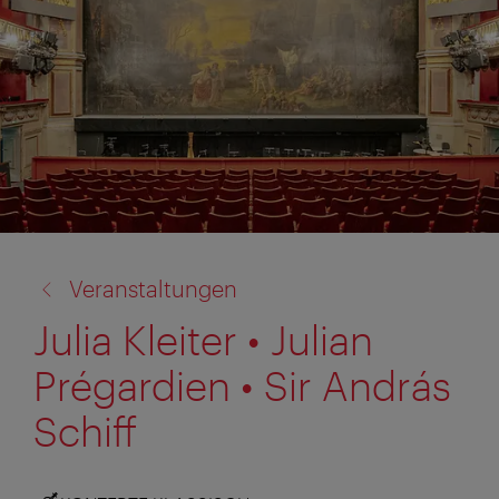
Zurück
Veranstaltungen
zu:
Julia Kleiter • Julian
Prégardien • Sir András
Schiff