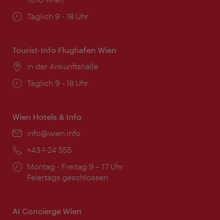
Öffnungszeiten:
Täglich 9 - 18 Uhr
Tourist-Info Flughafen Wien
Ort:
in der Ankunftshalle
Öffnungszeiten:
Täglich 9 - 18 Uhr
Wien Hotels & Info
Email:
info@wien.info
Telefon:
+43-1-24 555
Öffnungszeiten:
Montag - Freitag 9 – 17 Uhr
Feiertags geschlossen
AI Concierge Wien