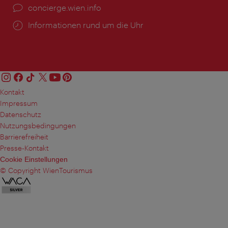
Ort:
concierge.wien.info
Öffnungszeiten:
Informationen rund um die Uhr
Kontakt
Impressum
Datenschutz
Nutzungsbedingungen
Barrierefreiheit
Presse-Kontakt
Cookie Einstellungen
© Copyright WienTourismus