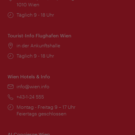
1010 Wien
Öffnungszeiten:
Täglich 9 - 18 Uhr
Tourist-Info Flughafen Wien
Ort:
in der Ankunftshalle
Öffnungszeiten:
Täglich 9 - 18 Uhr
Wien Hotels & Info
Email:
info@wien.info
Telefon:
+43-1-24 555
Öffnungszeiten:
Montag - Freitag 9 – 17 Uhr
Feiertags geschlossen
AI Concierge Wien