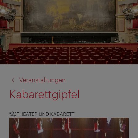
Zurück
Veranstaltungen
zu:
Kabarettgipfel
THEATER UND KABARETT