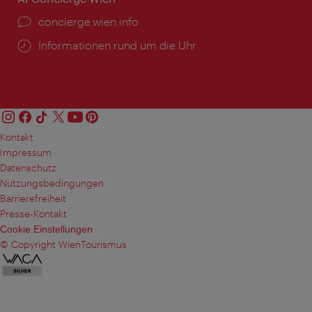
Ort:
concierge.wien.info
Öffnungszeiten:
Informationen rund um die Uhr
Kontakt
Impressum
Datenschutz
Nutzungsbedingungen
Barrierefreiheit
Presse-Kontakt
Cookie Einstellungen
© Copyright WienTourismus