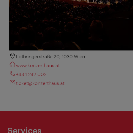
Lothringerstraße 20, 1030 Wien
www.konzerthaus.at
+43 1 242 002
ticket@konzerthaus.at
Services