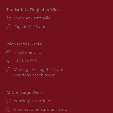
Tourist-Info Flughafen Wien
Ort:
in der Ankunftshalle
Öffnungszeiten:
Täglich 9 - 18 Uhr
Wien Hotels & Info
Email:
info@wien.info
Telefon:
+43-1-24 555
Öffnungszeiten:
Montag - Freitag 9 – 17 Uhr
Feiertags geschlossen
AI Concierge Wien
Ort:
concierge.wien.info
Öffnungszeiten:
Informationen rund um die Uhr