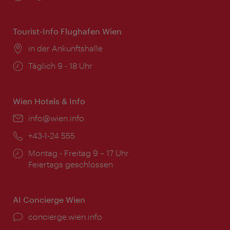
Tourist-Info Flughafen Wien
Ort:
in der Ankunftshalle
Öffnungszeiten:
Täglich 9 - 18 Uhr
Wien Hotels & Info
Email:
info@wien.info
Telefon:
+43-1-24 555
Öffnungszeiten:
Montag - Freitag 9 – 17 Uhr
Feiertags geschlossen
AI Concierge Wien
Ort:
concierge.wien.info