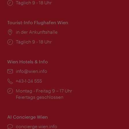
Öffnungszeiten:
Täglich 9 - 18 Uhr
Tourist-Info Flughafen Wien
Ort:
in der Ankunftshalle
Öffnungszeiten:
Täglich 9 - 18 Uhr
Wien Hotels & Info
Email:
info@wien.info
Telefon:
+43-1-24 555
Öffnungszeiten:
Montag - Freitag 9 – 17 Uhr
Feiertags geschlossen
AI Concierge Wien
Ort:
concierge.wien.info