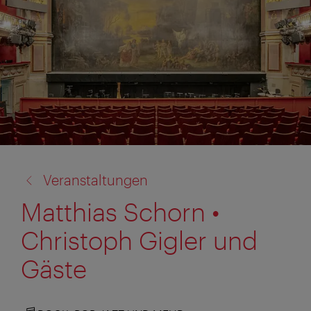
Zurück
Veranstaltungen
zu:
Matthias Schorn •
Christoph Gigler und
Gäste