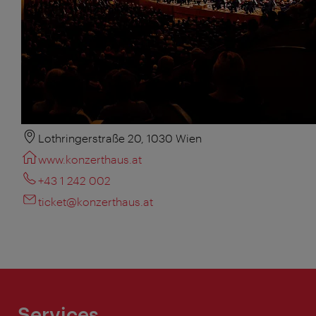
Lothringerstraße 20, 1030 Wien
www.konzerthaus.at
+43 1 242 002
ticket@konzerthaus.at
Services