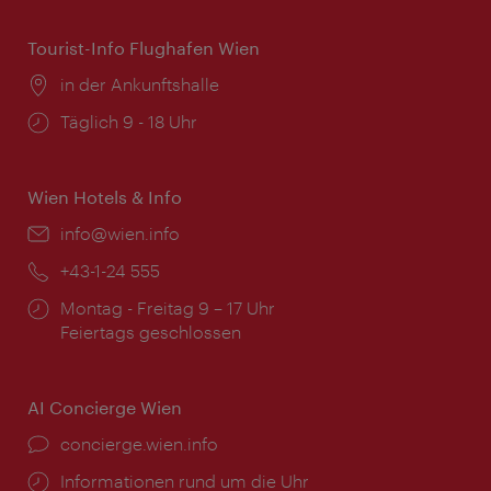
Tourist-Info Flughafen Wien
Ort:
in der Ankunftshalle
Öffnungszeiten:
Täglich 9 - 18 Uhr
Wien Hotels & Info
Email:
info@wien.info
Telefon:
+43-1-24 555
Öffnungszeiten:
Montag - Freitag 9 – 17 Uhr
Feiertags geschlossen
AI Concierge Wien
Ort:
concierge.wien.info
Öffnungszeiten:
Informationen rund um die Uhr