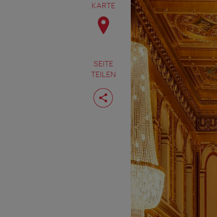
KARTE
SEITE
TEILEN
Seite
teilen