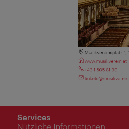
Musikvereinsplatz 1,
www.musikverein.at
+43 1 505 81 90
tickets@musikverein
Services
Nützliche Informationen