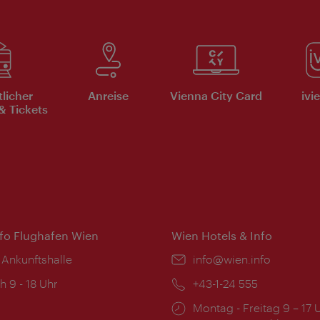
tlicher
Anreise
Vienna City Card
ivi
& Tickets
nfo Flughafen Wien
Wien Hotels & Info
 Ankunftshalle
Email:
info@wien.info
ngszeiten:
h 9 - 18 Uhr
Telefon:
+43-1-24 555
Öffnungszeiten:
Montag - Freitag 9 – 17 