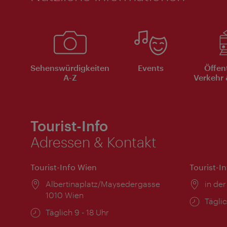
Sehenswürdigkeiten
Events
Öffen
A-Z
Verkehr 
Tourist-Info
Adressen & Kontakt
Tourist-Info Wien
Tourist-I
Ort:
Albertinaplatz/Maysedergasse
Ort:
in der
1010 Wien
Öffnu
Täglic
Öffnungszeiten:
Täglich 9 - 18 Uhr