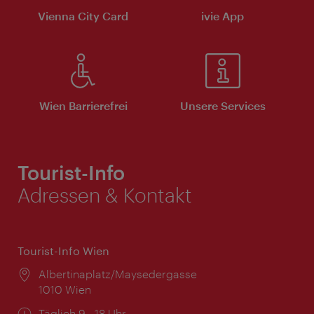
Vienna City Card
ivie App
Wien Barrierefrei
Unsere Services
Tourist-Info
Adressen & Kontakt
Tourist-Info Wien
Ort:
Albertinaplatz/Maysedergasse
1010 Wien
Öffnungszeiten:
Täglich 9 - 18 Uhr