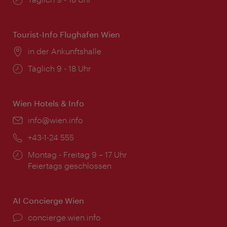
Tourist-Info Flughafen Wien
Ort:
in der Ankunftshalle
Öffnungszeiten:
Täglich 9 - 18 Uhr
Wien Hotels & Info
Email:
info@wien.info
Telefon:
+43-1-24 555
Öffnungszeiten:
Montag - Freitag 9 – 17 Uhr
Feiertags geschlossen
AI Concierge Wien
Ort:
concierge.wien.info