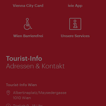
Vienna City Card
ivie App
Wien Barrierefrei
Unsere Services
Tourist-Info
Adressen & Kontakt
Tourist-Info Wien
Ort:
Albertinaplatz/Maysedergasse
1010 Wien
Öffnungszeiten:
Täglich 9 - 18 Uhr