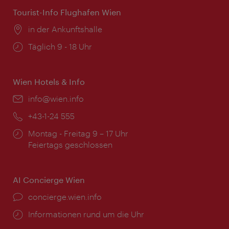
Tourist-Info Flughafen Wien
Ort:
in der Ankunftshalle
Öffnungszeiten:
Täglich 9 - 18 Uhr
Wien Hotels & Info
Email:
info@wien.info
Telefon:
+43-1-24 555
Öffnungszeiten:
Montag - Freitag 9 – 17 Uhr
Feiertags geschlossen
AI Concierge Wien
Ort:
concierge.wien.info
Öffnungszeiten:
Informationen rund um die Uhr