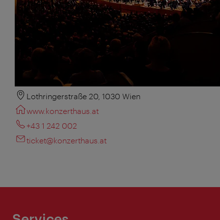
Lothringerstraße 20, 1030 Wien
www.konzerthaus.at
+43 1 242 002
ticket@konzerthaus.at
Services