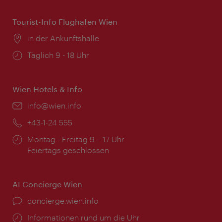
Tourist-Info Flughafen Wien
Ort:
in der Ankunftshalle
Öffnungszeiten:
Täglich 9 - 18 Uhr
Wien Hotels & Info
Email:
info@wien.info
Telefon:
+43-1-24 555
Öffnungszeiten:
Montag - Freitag 9 – 17 Uhr
Feiertags geschlossen
AI Concierge Wien
Ort:
concierge.wien.info
Öffnungszeiten:
Informationen rund um die Uhr