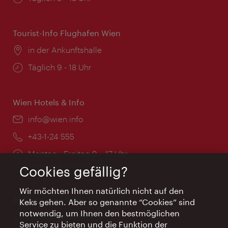
Tourist-Info Flughafen Wien
Ort:
in der Ankunftshalle
Öffnungszeiten:
Täglich 9 - 18 Uhr
Wien Hotels & Info
Email:
info@wien.info
Telefon:
+43-1-24 555
Öffnungszeiten:
Montag - Freitag 9 – 17 Uhr
Feiertags geschlossen
Cookies gefällig?
Wir möchten Ihnen natürlich nicht auf den
AI Concierge Wien
Keks gehen. Aber so genannte “Cookies” sind
notwendig, um Ihnen den bestmöglichen
Ort:
concierge.wien.info
Service zu bieten und die Funktion der