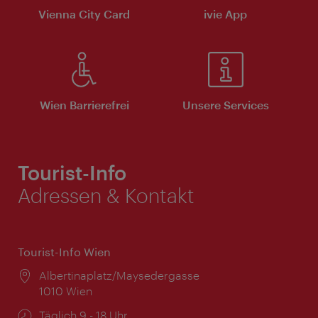
Vienna City Card
ivie App
Wien Barrierefrei
Unsere Services
Tourist-Info
Adressen & Kontakt
Tourist-Info Wien
Ort:
Albertinaplatz/Maysedergasse
1010 Wien
Öffnungszeiten:
Täglich 9 - 18 Uhr