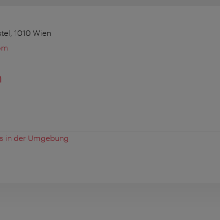
stel, 1010 Wien
om
n
es in der Umgebung