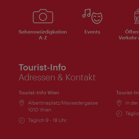
Sehenswürdigkeiten
Events
Öffen
A-Z
Verkehr 
Tourist-Info
Adressen & Kontakt
Tourist-Info Wien
Tourist-I
Ort:
Albertinaplatz/Maysedergasse
Ort:
in der
1010 Wien
Öffnu
Täglic
Öffnungszeiten:
Täglich 9 - 18 Uhr