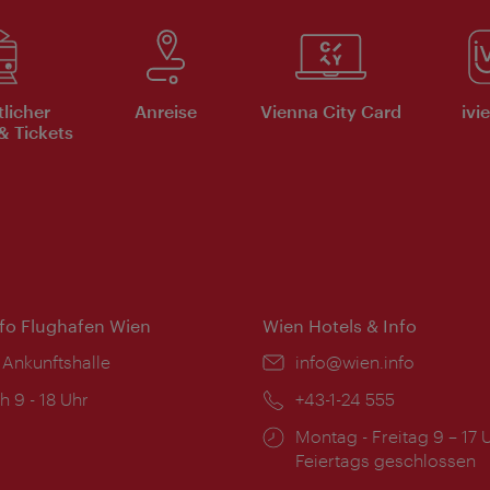
tlicher
Anreise
Vienna City Card
ivi
& Tickets
nfo Flughafen Wien
Wien Hotels & Info
 Ankunftshalle
Email:
info@wien.info
ngszeiten:
h 9 - 18 Uhr
Telefon:
+43-1-24 555
Öffnungszeiten:
Montag - Freitag 9 – 17 
Feiertags geschlossen