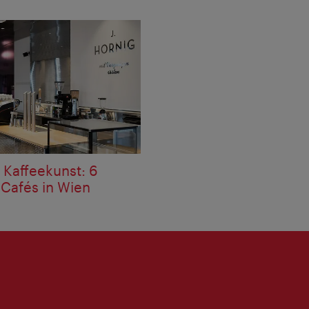
Kaffeekunst: 6
 Cafés in Wien