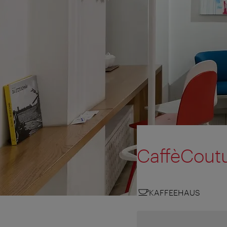
CaffèCout
KAFFEEHAUS