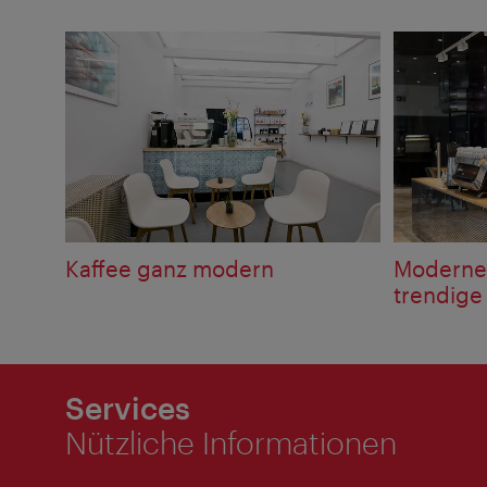
Kaffee ganz modern
Moderne 
trendige
Services
Nützliche Informationen