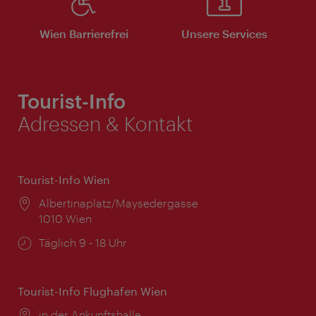
Wien Barrierefrei
Unsere Services
Tourist-Info
Adressen & Kontakt
Tourist-Info Wien
Ort:
Albertinaplatz/Maysedergasse
1010 Wien
Öffnungszeiten:
Täglich 9 - 18 Uhr
Tourist-Info Flughafen Wien
Ort:
in der Ankunftshalle