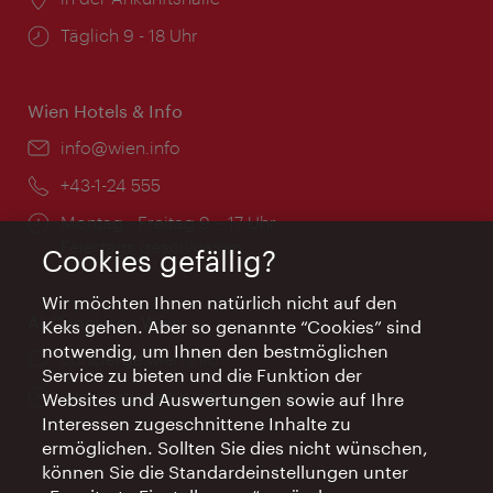
Öffnungszeiten:
Täglich 9 - 18 Uhr
Wien Hotels & Info
Email:
info@wien.info
Telefon:
+43-1-24 555
Öffnungszeiten:
Montag - Freitag 9 – 17 Uhr
Feiertags geschlossen
Cookies gefällig?
Wir möchten Ihnen natürlich nicht auf den
AI Concierge Wien
Keks gehen. Aber so genannte “Cookies” sind
notwendig, um Ihnen den bestmöglichen
Ort:
concierge.wien.info
Service zu bieten und die Funktion der
Öffnungszeiten:
Informationen rund um die Uhr
Websites und Auswertungen sowie auf Ihre
Interessen zugeschnittene Inhalte zu
ermöglichen. Sollten Sie dies nicht wünschen,
können Sie die Standardeinstellungen unter