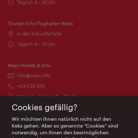
Öffnungszeiten:
Täglich 9 - 18 Uhr
Tourist-Info Flughafen Wien
Ort:
in der Ankunftshalle
Öffnungszeiten:
Täglich 9 - 18 Uhr
Wien Hotels & Info
Email:
info@wien.info
Telefon:
+43-1-24 555
Öffnungszeiten:
Montag - Freitag 9 – 17 Uhr
Feiertags geschlossen
Cookies gefällig?
Wir möchten Ihnen natürlich nicht auf den
AI Concierge Wien
Keks gehen. Aber so genannte “Cookies” sind
notwendig, um Ihnen den bestmöglichen
Ort:
concierge.wien.info