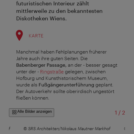
futuristischen Interieur zählt
mittlerweile zu den bekanntesten
Diskotheken Wiens.
KARTE
Manchmal haben Fehlplanungen früherer
Jahre auch ihre guten Seiten. Die
Babenberger Passage,
an der - besser gesagt
unter der -
Ringstraße
gelegen, zwischen
Hofburg und Kunsthistorischem Museum,
wurde als
Fußgängerunterführung
geplant.
Der Autoverkehr sollte oberirdisch ungestört
fließen können.
von
Alle Bilder anzeigen
1
/
2
rkhof
© SRS Architekten/Nikolaus Mautner Markhof
© SR