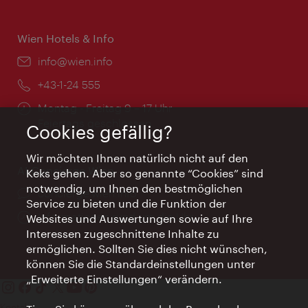
Wien Hotels & Info
Email:
info@wien.info
Telefon:
+43-1-24 555
Öffnungszeiten:
Montag - Freitag 9 – 17 Uhr
Feiertags geschlossen
Cookies gefällig?
Wir möchten Ihnen natürlich nicht auf den
AI Concierge Wien
Keks gehen. Aber so genannte “Cookies” sind
notwendig, um Ihnen den bestmöglichen
Ort:
concierge.wien.info
Service zu bieten und die Funktion der
Öffnungszeiten:
Informationen rund um die Uhr
Websites und Auswertungen sowie auf Ihre
Interessen zugeschnittene Inhalte zu
ermöglichen. Sollten Sie dies nicht wünschen,
können Sie die Standardeinstellungen unter
„Erweiterte Einstellungen“ verändern.
Kontakt