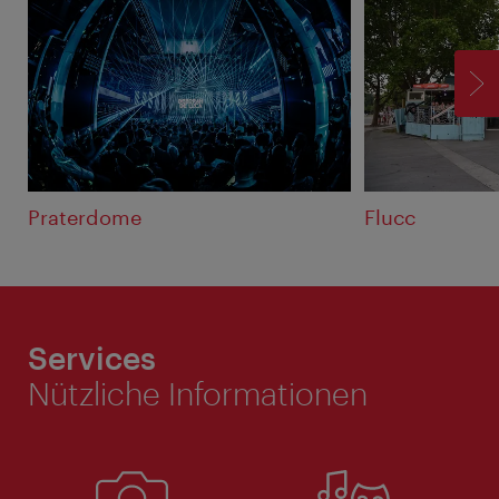
V
Praterdome
Flucc
Services
Nützliche Informationen