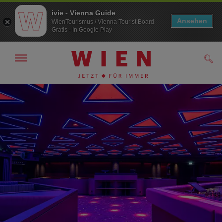
ivie - Vienna Guide
Ansehen
WienTourismus / Vienna Tourist Board
Gratis - In Google Play
Navigation
Such
anzeigen/
ausblenden
Zur
Zum
Navigation
Inhalt