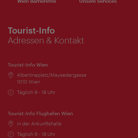
Wien Barrierefrei
Unsere Services
Tourist-Info
Adressen & Kontakt
Tourist-Info Wien
Ort:
Albertinaplatz/Maysedergasse
1010 Wien
Öffnungszeiten:
Täglich 9 - 18 Uhr
Tourist-Info Flughafen Wien
Ort:
in der Ankunftshalle
Öffnungszeiten:
Täglich 9 - 18 Uhr