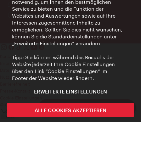
notwendig, um Ihnen den bestmöglichen
Ort:
concierge.wien.info
Service zu bieten und die Funktion der
Öffnungszeiten:
Informationen rund um die Uhr
Websites und Auswertungen sowie auf Ihre
Interessen zugeschnittene Inhalte zu
ermöglichen. Sollten Sie dies nicht wünschen,
können Sie die Standardeinstellungen unter
„Erweiterte Einstellungen“ verändern.
Kontakt
Tipp: Sie können während des Besuchs der
Impressum
Website jederzeit Ihre Cookie Einstellungen
Datenschutz
über den Link “Cookie Einstellungen” im
Nutzungsbedingungen
Footer der Website wieder ändern.
Barrierefreiheit
Presse-Kontakt
ERWEITERTE EINSTELLUNGEN
Cookie Einstellungen
© Copyright WienTourismus
ivie - Die offizielle City Guide App
ALLE COOKIES AKZEPTIEREN
Schlie