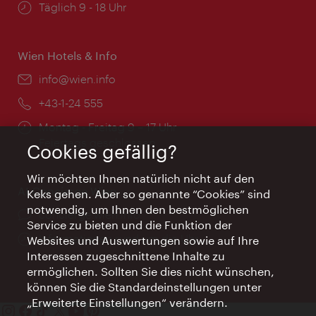
Öffnungszeiten:
Täglich 9 - 18 Uhr
Wien Hotels & Info
Email:
info@wien.info
Telefon:
+43-1-24 555
Öffnungszeiten:
Montag - Freitag 9 – 17 Uhr
Feiertags geschlossen
Cookies gefällig?
Wir möchten Ihnen natürlich nicht auf den
AI Concierge Wien
Keks gehen. Aber so genannte “Cookies” sind
notwendig, um Ihnen den bestmöglichen
Ort:
concierge.wien.info
Service zu bieten und die Funktion der
Öffnungszeiten:
Informationen rund um die Uhr
Websites und Auswertungen sowie auf Ihre
Interessen zugeschnittene Inhalte zu
ermöglichen. Sollten Sie dies nicht wünschen,
können Sie die Standardeinstellungen unter
„Erweiterte Einstellungen“ verändern.