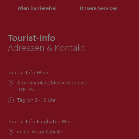
Wien Barrierefrei
Unsere Services
Tourist-Info
Adressen & Kontakt
Tourist-Info Wien
Ort:
Albertinaplatz/Maysedergasse
1010 Wien
Öffnungszeiten:
Täglich 9 - 18 Uhr
Tourist-Info Flughafen Wien
Ort:
in der Ankunftshalle