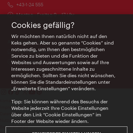
Telefon:
+43-1-24 555
Öffnungszeiten:
Montag - Freitag 9 – 17 Uhr
Feiertags geschlossen
Cookies gefällig?
Wir möchten Ihnen natürlich nicht auf den
AI Concierge Wien
Keks gehen. Aber so genannte “Cookies” sind
notwendig, um Ihnen den bestmöglichen
Ort:
concierge.wien.info
Service zu bieten und die Funktion der
Öffnungszeiten:
Informationen rund um die Uhr
Websites und Auswertungen sowie auf Ihre
Interessen zugeschnittene Inhalte zu
ermöglichen. Sollten Sie dies nicht wünschen,
können Sie die Standardeinstellungen unter
„Erweiterte Einstellungen“ verändern.
Kontakt
Tipp: Sie können während des Besuchs der
Impressum
Website jederzeit Ihre Cookie Einstellungen
Datenschutz
über den Link “Cookie Einstellungen” im
Nutzungsbedingungen
Footer der Website wieder ändern.
Barrierefreiheit