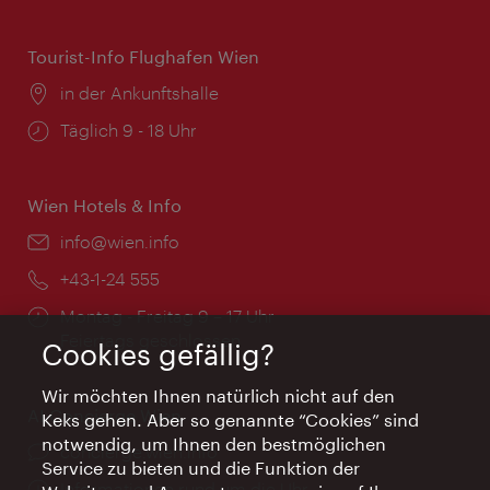
Tourist-Info Flughafen Wien
Ort:
in der Ankunftshalle
Öffnungszeiten:
Täglich 9 - 18 Uhr
Wien Hotels & Info
Email:
info@wien.info
Telefon:
+43-1-24 555
Öffnungszeiten:
Montag - Freitag 9 – 17 Uhr
Feiertags geschlossen
Cookies gefällig?
Wir möchten Ihnen natürlich nicht auf den
AI Concierge Wien
Keks gehen. Aber so genannte “Cookies” sind
notwendig, um Ihnen den bestmöglichen
Ort:
concierge.wien.info
Service zu bieten und die Funktion der
Öffnungszeiten:
Informationen rund um die Uhr