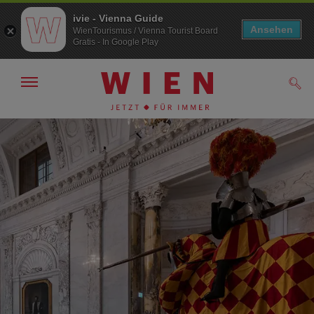
ivie - Vienna Guide
Ansehen
WienTourismus / Vienna Tourist Board
Gratis - In Google Play
Navigation
Such
anzeigen/
ausblenden
Zur
Zum
Navigation
Inhalt