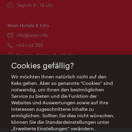
Öffnungszeiten:
Täglich 9 - 18 Uhr
Wien Hotels & Info
Email:
info@wien.info
Telefon:
+43-1-24 555
Öffnungszeiten:
Montag - Freitag 9 – 17 Uhr
Feiertags geschlossen
Cookies gefällig?
Wir möchten Ihnen natürlich nicht auf den
AI Concierge Wien
Keks gehen. Aber so genannte “Cookies” sind
notwendig, um Ihnen den bestmöglichen
Ort:
concierge.wien.info
Service zu bieten und die Funktion der
Öffnungszeiten:
Informationen rund um die Uhr
Websites und Auswertungen sowie auf Ihre
Interessen zugeschnittene Inhalte zu
ermöglichen. Sollten Sie dies nicht wünschen,
können Sie die Standardeinstellungen unter
„Erweiterte Einstellungen“ verändern.