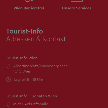
Wien Barrierefrei
Unsere Services
Tourist-Info
Adressen & Kontakt
Tourist-Info Wien
Ort:
Albertinaplatz/Maysedergasse
1010 Wien
Öffnungszeiten:
Täglich 9 - 18 Uhr
Tourist-Info Flughafen Wien
Ort:
in der Ankunftshalle