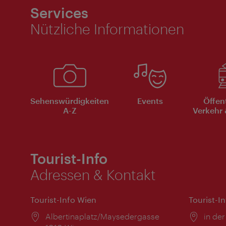
Services
Nützliche Informationen
Sehenswürdigkeiten
Events
Öffen
A-Z
Verkehr 
Tourist-Info
Adressen & Kontakt
Tourist-Info Wien
Tourist-I
Ort:
Albertinaplatz/Maysedergasse
Ort:
in der