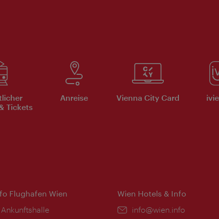
tlicher
Anreise
Vienna City Card
ivi
& Tickets
nfo Flughafen Wien
Wien Hotels & Info
 Ankunftshalle
Email:
info@wien.info