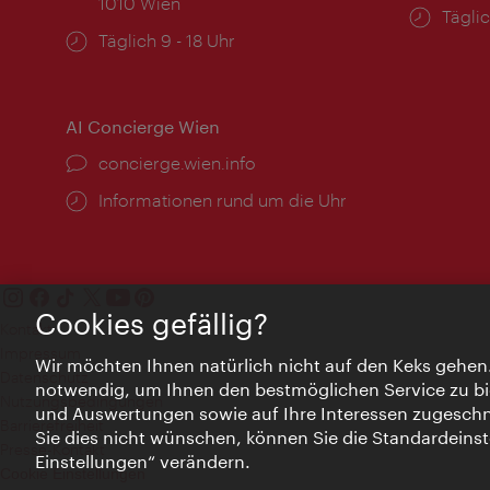
1010 Wien
Öffnu
Täglic
Öffnungszeiten:
Täglich 9 - 18 Uhr
AI Concierge Wien
Ort:
concierge.wien.info
Öffnungszeiten:
Informationen rund um die Uhr
Cookies gefällig?
Kontakt
Impressum
Wir möchten Ihnen natürlich nicht auf den Keks gehen
Datenschutz
notwendig, um Ihnen den bestmöglichen Service zu bi
Nutzungsbedingungen
und Auswertungen sowie auf Ihre Interessen zugeschni
Barrierefreiheit
Sie dies nicht wünschen, können Sie die Standardeinst
Presse-Kontakt
Einstellungen“ verändern.
Cookie Einstellungen