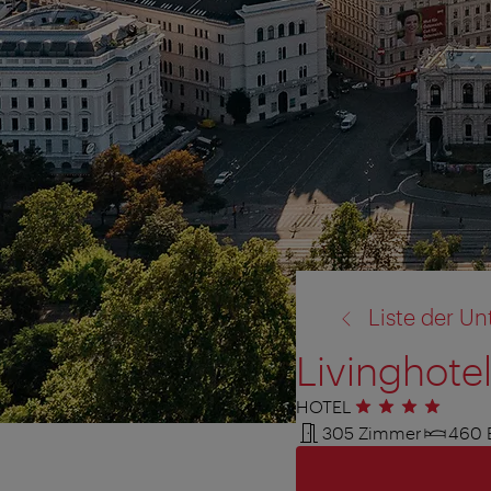
Zurück
Liste der Un
zu:
Livinghote
HOTEL
4 Sterne
305 Zimmer
460 