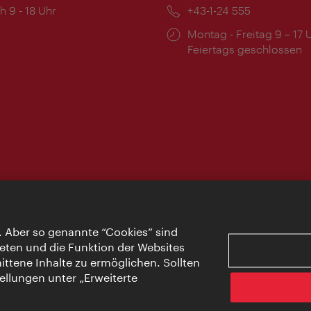
ngszeiten:
h 9 - 18 Uhr
Telefon:
+43-1-24 555
Öffnungszeiten:
Montag - Freitag 9 – 17 
Feiertags geschlossen
. Aber so genannte “Cookies” sind
eten und die Funktion der Websites
ttene Inhalte zu ermöglichen. Sollten
ellungen unter „Erweiterte