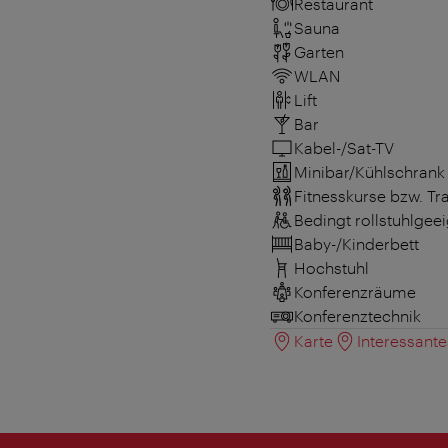
Restaurant
Sauna
Garten
WLAN
Lift
Bar
Kabel-/Sat-TV
Minibar/Kühlschrank
Fitnesskurse bzw. T
Bedingt rollstuhlgee
Baby-/Kinderbett
Hochstuhl
Konferenzräume
Konferenztechnik
Karte
Interessant