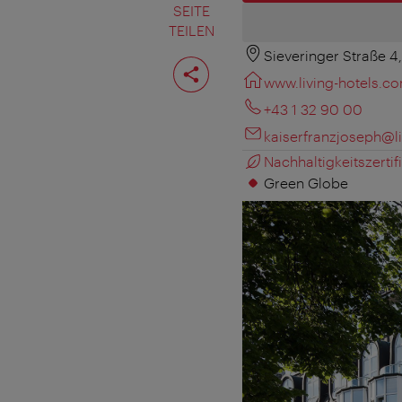
SEITE
TEILEN
Sieveringer Straße 4
Seite
teilen
www.living-hotels.c
+43 1 32 90 00
kaiserfranzjoseph@l
Nachhaltigkeitszertifi
Green Globe