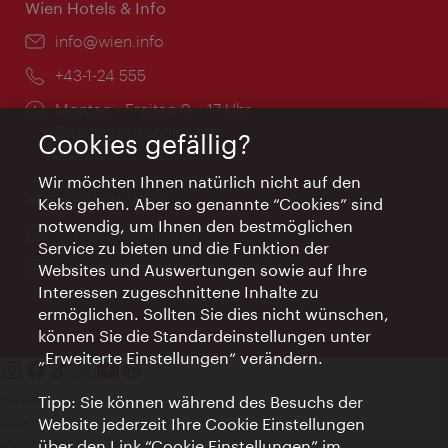
Wien Hotels & Info
Email:
info@wien.info
Telefon:
+43-1-24 555
Öffnungszeiten:
Montag - Freitag 9 – 17 Uhr
Feiertags geschlossen
Cookies gefällig?
Wir möchten Ihnen natürlich nicht auf den
AI Concierge Wien
Keks gehen. Aber so genannte “Cookies” sind
notwendig, um Ihnen den bestmöglichen
Ort:
concierge.wien.info
Service zu bieten und die Funktion der
Öffnungszeiten:
Informationen rund um die Uhr
Websites und Auswertungen sowie auf Ihre
Interessen zugeschnittene Inhalte zu
ermöglichen. Sollten Sie dies nicht wünschen,
können Sie die Standardeinstellungen unter
„Erweiterte Einstellungen“ verändern.
Kontakt
Tipp: Sie können während des Besuchs der
Impressum
Website jederzeit Ihre Cookie Einstellungen
Datenschutz
über den Link “Cookie Einstellungen” im